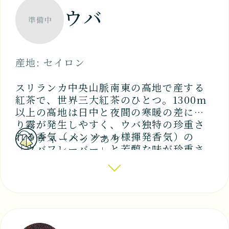
ウバ
産地: セイロン
スリランカ中央山脈南東の高地で産する
紅茶で、世界三大紅茶のひとつ。1300m
以上の高地は日中と夜間の寒暖の差によ
り霧が発生しやすく、ウバ独特の珍重さ
れる香気（メンソール様揮発香気）の
ティーバッグあり
「ウバフレーバー」と芳醇な味が珍重さ
れて高値が付けられる。高品質なウバの
ストレートティーでは、綺麗な水色がカ
ップの縁に描くゴールデンリング（金色
の輪）を楽しめます。 ミルクティーにお
すすめ。