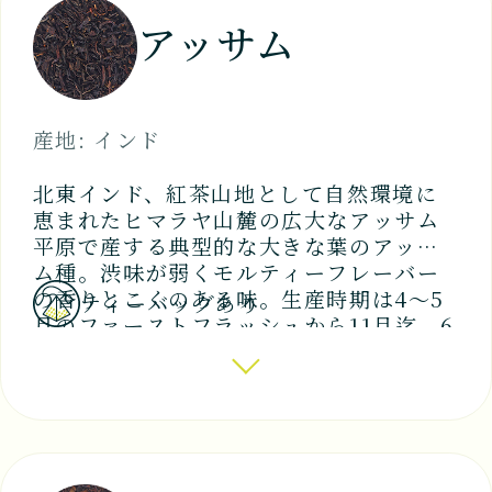
オータムナル（秋摘み）
アッサム
夏の雨期後の乾燥期に入り茶葉は厚くな
り、味は濃く渋みも加わる。 水色は赤み
のある濃いめの褐色、ミルクティーなど
にも合います。
産地: インド
北東インド、紅茶山地として自然環境に
恵まれたヒマラヤ山麓の広大なアッサム
平原で産する典型的な大きな葉のアッサ
ム種。渋味が弱くモルティーフレーバー
の香りとこくのある味。生産時期は4～5
ティーバッグあり
月のファーストフラッシュから11月迄。6
月～のセカンドフラッシュは、アッサム
特有の濃厚な味と芳醇な香り、濃い赤褐
色の水色で最良品とされ、チャイやスパ
イスティーにおすすめ。