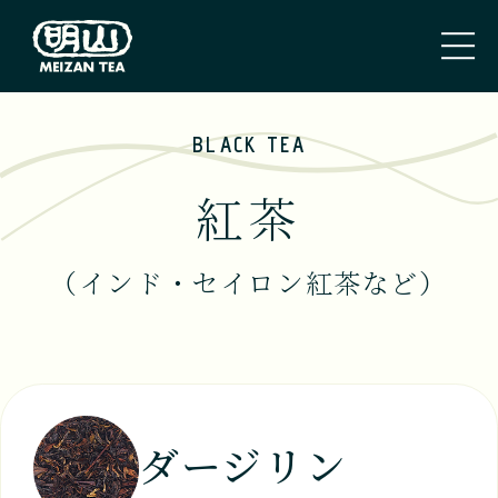
BLACK TEA
トップページ
紅茶
TOP PAGE
私たちのこと
（インド・セイロン紅茶など）
ABOUT US
取扱商品
TEA
ダージリン
新着情報