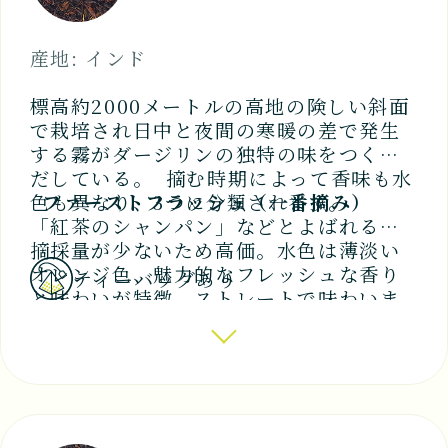
NEWS
産地: インド
会社案内
標高約2000メートルの高地の険しい斜面
COMPANY
で栽培され日中と夜間の寒暖の差で発生
する霧がダージリンの独特の味をつくり
だしている。 摘む時期によって香味も水
お問い合わせ
色も異なり、3つに分類されます。
ファーストフラッシュ（一番摘み）
「紅茶のシャンパン」などとよばれる。
CONTACT
摘採量が少ないため高価。水色は薄淡い
オレンジ色、魅力的なフレッシュな香り
ティーバッグあり
と味わいが特徴。ストレートで味わいま
す。
セカンドフラッシュ（二番摘み）
「マスカットフレーバー」と呼ばれる香
りが特徴の最上品。 水色は明るい少し濃
いめのオレンジ色、味はやや渋みが加わ
り、こくがある。