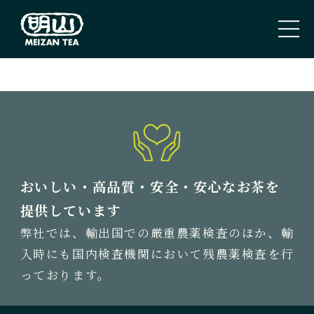
PAGE TOP
トップページ
TOP PAGE
私たちのこと
おいしい・高品質・安全・安心なお茶を
ABOUT US
提供しています
弊社では、輸出国での厳重農薬検査のほか、輸
取扱商品
入時にも国内検査機関において残農薬検査を行
TEA
っております。
新着情報