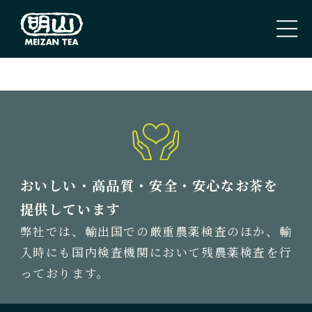
PAGE TOP
トップページ
TOP PAGE
私たちのこと
おいしい・高品質・安全・安心なお茶を
ABOUT US
提供しています
弊社では、輸出国での厳重農薬検査のほか、輸
取扱商品
入時にも国内検査機関において残農薬検査を行
TEA
っております。
新着情報