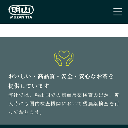
PAGE TOP
トップページ
TOP PAGE
私たちのこと
おいしい・高品質・安全・安心なお茶を
ABOUT US
提供しています
弊社では、輸出国での厳重農薬検査のほか、輸
取扱商品
入時にも国内検査機関において残農薬検査を行
TEA
っております。
新着情報