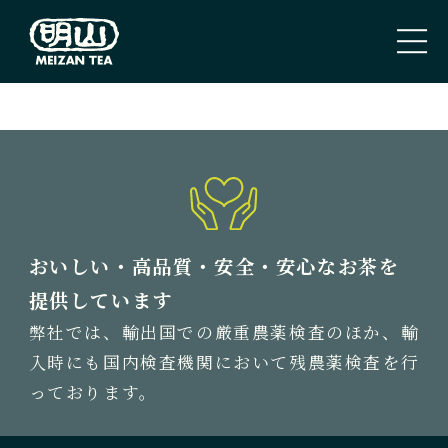
PAGE TOP
トップページ
TOP PAGE
私たちのこと
おいしい・高品質・安全・安心なお茶を
ABOUT US
提供しています
弊社では、輸出国での厳重農薬検査のほか、輸
取扱商品
入時にも国内検査機関において残農薬検査を行
TEA
っております。
新着情報