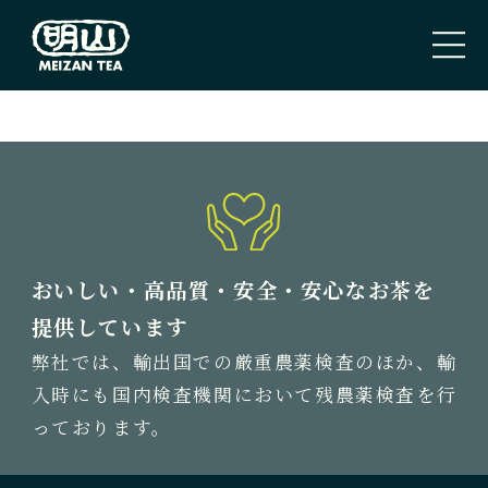
PAGE TOP
トップページ
TOP PAGE
私たちのこと
おいしい・高品質・安全・安心なお茶を
ABOUT US
提供しています
弊社では、輸出国での厳重農薬検査のほか、輸
取扱商品
入時にも国内検査機関において残農薬検査を行
TEA
っております。
新着情報