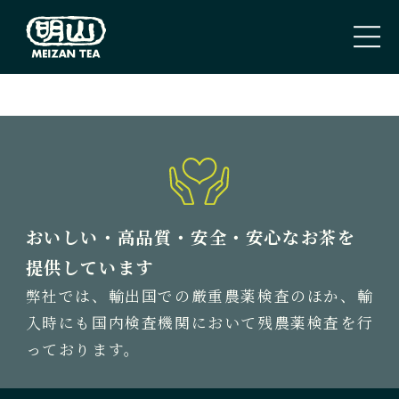
PAGE TOP
トップページ
TOP PAGE
私たちのこと
おいしい・高品質・安全・安心なお茶を
ABOUT US
提供しています
弊社では、輸出国での厳重農薬検査のほか、輸
取扱商品
入時にも国内検査機関において残農薬検査を行
TEA
っております。
新着情報