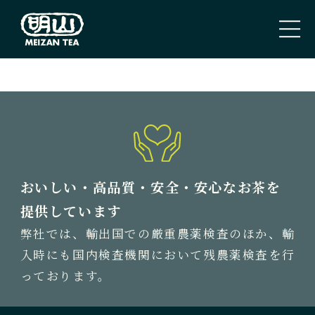
PAGE TOP
トップページ
TOP PAGE
私たちのこと
おいしい・高品質・安全・安心なお茶を
ABOUT US
提供しています
弊社では、輸出国での厳重農薬検査のほか、輸
取扱商品
入時にも国内検査機関において残農薬検査を行
TEA
っております。
新着情報