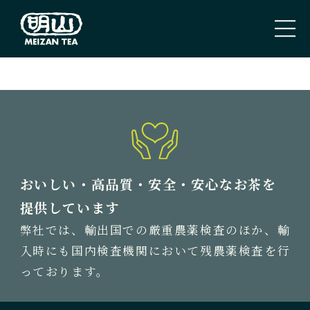
PAGE TOP
トップページ
TOP PAGE
私たちのこと
おいしい・高品質・安全・安心なお茶を
ABOUT US
提供しています
弊社では、輸出国での厳重農薬検査のほか、輸
取扱商品
入時にも国内検査機関において残農薬検査を行
TEA
っております。
新着情報