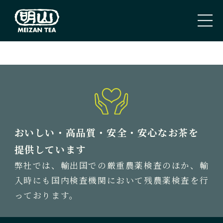
PAGE TOP
トップページ
TOP PAGE
私たちのこと
おいしい・高品質・安全・安心なお茶を
ABOUT US
提供しています
弊社では、輸出国での厳重農薬検査のほか、輸
取扱商品
入時にも国内検査機関において残農薬検査を行
TEA
っております。
新着情報