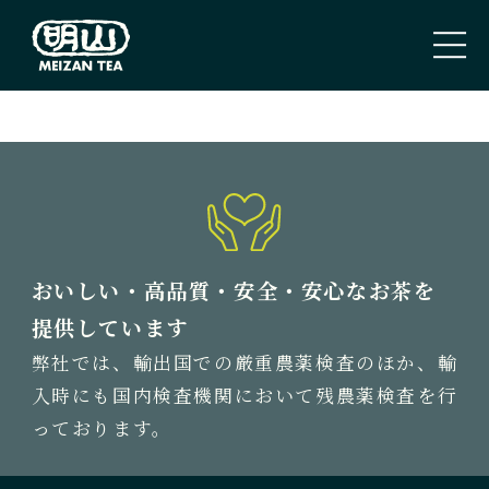
PAGE TOP
トップページ
TOP PAGE
私たちのこと
おいしい・高品質・安全・安心なお茶を
ABOUT US
提供しています
弊社では、輸出国での厳重農薬検査のほか、輸
取扱商品
入時にも国内検査機関において残農薬検査を行
TEA
っております。
新着情報