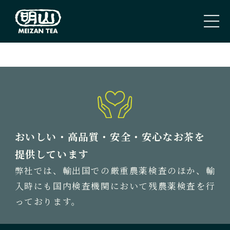
PAGE TOP
トップページ
TOP PAGE
私たちのこと
おいしい・高品質・安全・安心なお茶を
ABOUT US
提供しています
弊社では、輸出国での厳重農薬検査のほか、輸
取扱商品
入時にも国内検査機関において残農薬検査を行
TEA
っております。
新着情報