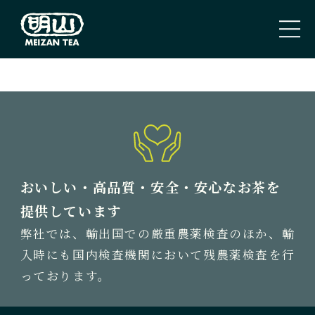
PAGE TOP
トップページ
TOP PAGE
私たちのこと
おいしい・高品質・安全・安心なお茶を
ABOUT US
提供しています
弊社では、輸出国での厳重農薬検査のほか、輸
取扱商品
入時にも国内検査機関において残農薬検査を行
TEA
っております。
新着情報