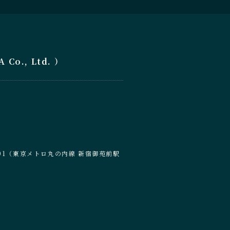
o., Ltd. ）
6-201（東京メトロ丸の内線 新宿御苑前駅