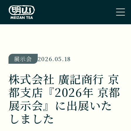
トップページ
TOP PAGE
展示会
2026.05.18
私たちのこと
株式会社 廣記商行 京
ABOUT US
都支店『2026年 京都
取扱商品
展示会』に出展いた
TEA
しました
新着情報