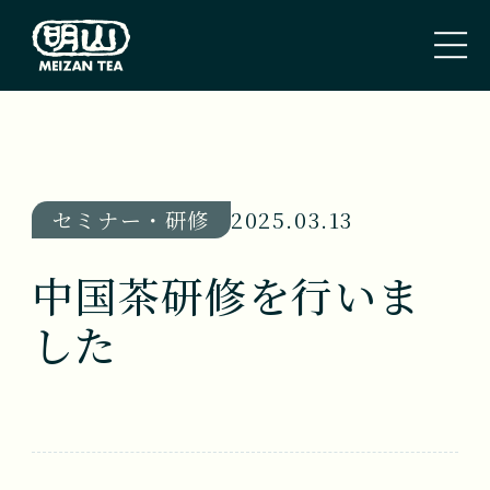
トップページ
TOP PAGE
セミナー・研修
2025.03.13
私たちのこと
中国茶研修を行いま
ABOUT US
した
取扱商品
TEA
新着情報