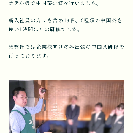
ホテル様で中国茶研修を行いました。
NEWS
新入社員の方々も含め19名、6種類の中国茶を
会社案内
使い1時間ほどの研修でした。
COMPANY
※弊社では企業様向けのみ出張の中国茶研修を
行っております。
お問い合わせ
CONTACT