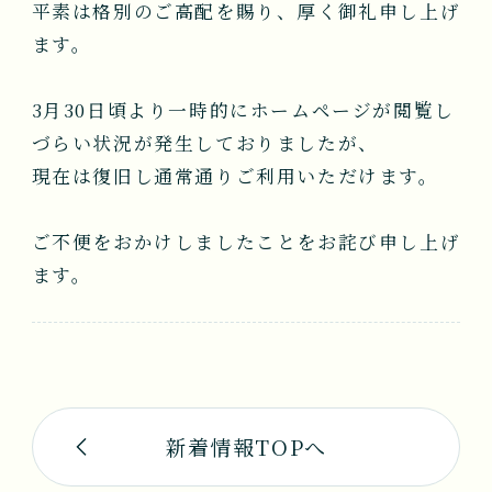
平素は格別のご高配を賜り、厚く御礼申し上げ
NEWS
ます。
会社案内
3月30日頃より一時的にホームページが閲覧し
COMPANY
づらい状況が発生しておりましたが、
現在は復旧し通常通りご利用いただけます。
お問い合わせ
ご不便をおかけしましたことをお詫び申し上げ
CONTACT
ます。
新着情報TOPへ