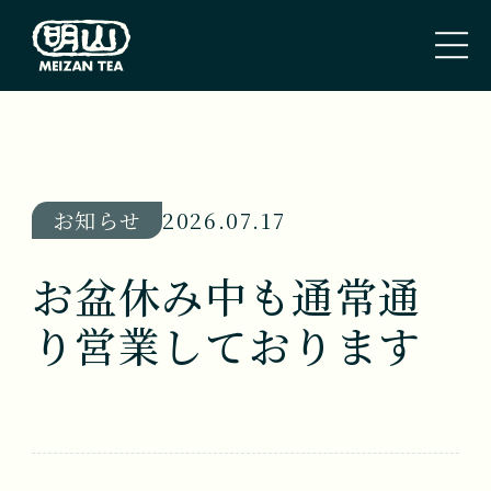
トップページ
TOP PAGE
お知らせ
2026.07.17
私たちのこと
お盆休み中も通常通
ABOUT US
り営業しております
取扱商品
TEA
新着情報